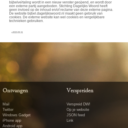
bijbelvertaling wordt in een nieuw venster geopend, en wordt door
een externe partij aangeboden. Stichting Dagelijks Woord heeft
geen invloed op de inhoud en/of reclame van deze externe pagina.
De website bijbel.dagelijkswoord.nl maakt geen gebruik van
cookies. De externe website kan wel cookies en vergelijkbare
technieken gebruiken.
v2023.05.31
Ontvangen
Verspreiden
Mail
Verspreid DW!
Twitter
Op je website
Windows Gadget
JSON feed
iPhone app
Link
Android app