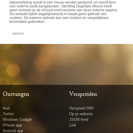
bijbelvertaling wordt in een nieuw venster geopend, en wordt door
een externe partij aangeboden. Stichting Dagelijks Woord heeft
geen invloed op de inhoud en/of reclame van deze externe pagina.
De website bijbel.dagelijkswoord.nl maakt geen gebruik van
cookies. De externe website kan wel cookies en vergelijkbare
technieken gebruiken.
v2023.05.31
Ontvangen
Verspreiden
Mail
Verspreid DW!
Twitter
Op je website
Windows Gadget
JSON feed
iPhone app
Link
Android app