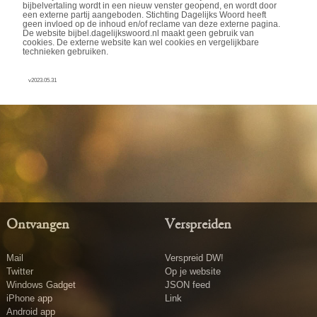
bijbelvertaling wordt in een nieuw venster geopend, en wordt door
een externe partij aangeboden. Stichting Dagelijks Woord heeft
geen invloed op de inhoud en/of reclame van deze externe pagina.
De website bijbel.dagelijkswoord.nl maakt geen gebruik van
cookies. De externe website kan wel cookies en vergelijkbare
technieken gebruiken.
v2023.05.31
Ontvangen
Verspreiden
Mail
Verspreid DW!
Twitter
Op je website
Windows Gadget
JSON feed
iPhone app
Link
Android app