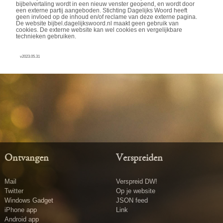
bijbelvertaling wordt in een nieuw venster geopend, en wordt door
een externe partij aangeboden. Stichting Dagelijks Woord heeft
geen invloed op de inhoud en/of reclame van deze externe pagina.
De website bijbel.dagelijkswoord.nl maakt geen gebruik van
cookies. De externe website kan wel cookies en vergelijkbare
technieken gebruiken.
v2023.05.31
Ontvangen
Verspreiden
Mail
Verspreid DW!
Twitter
Op je website
Windows Gadget
JSON feed
iPhone app
Link
Android app