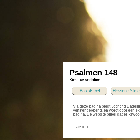
Psalmen 148
Kies uw vertaling:
BasisBijbel
Herziene State
Via deze pagina biedt Stichting Dagelij
venster geopend, en wordt door een ext
pagina. De website bijbel.dagelijkswoo
v2023.05.31