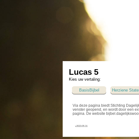
Lucas 5
Kies uw vertaling:
BasisBijbel
Herziene State
Via deze pagina biedt Stichting Dagelij
venster geopend, en wordt door een ext
pagina. De website bijbel.dagelijkswoo
v2023.05.31