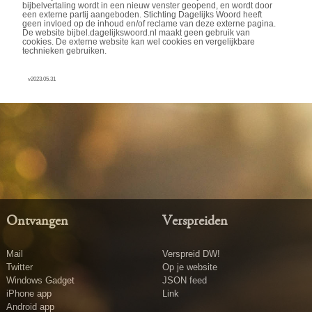
bijbelvertaling wordt in een nieuw venster geopend, en wordt door
een externe partij aangeboden. Stichting Dagelijks Woord heeft
geen invloed op de inhoud en/of reclame van deze externe pagina.
De website bijbel.dagelijkswoord.nl maakt geen gebruik van
cookies. De externe website kan wel cookies en vergelijkbare
technieken gebruiken.
v2023.05.31
Ontvangen
Verspreiden
Mail
Verspreid DW!
Twitter
Op je website
Windows Gadget
JSON feed
iPhone app
Link
Android app