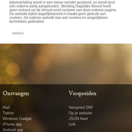
bijbelvertaling wordt in een nieuw venster geopend, en wordt door
een externe partij aangeboden. Stichting Dagelijks Woord heeft
geen invloed op de inhoud en/of reclame van deze externe pagina.
De website bijbel.dagelijkswoord.nl maakt geen gebruik van
cookies. De externe website kan wel cookies en vergelijkbare
technieken gebruiken.
v2023.05.31
Ontvangen
Verspreiden
Mail
Verspreid DW!
Twitter
Op je website
Windows Gadget
JSON feed
iPhone app
Link
Android app