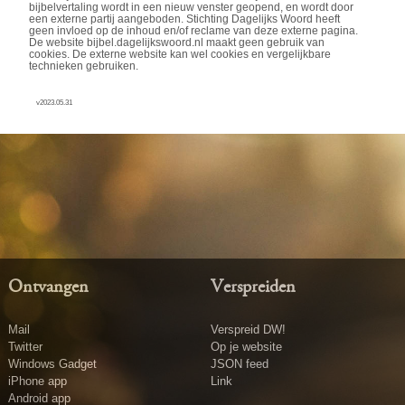
bijbelvertaling wordt in een nieuw venster geopend, en wordt door
een externe partij aangeboden. Stichting Dagelijks Woord heeft
geen invloed op de inhoud en/of reclame van deze externe pagina.
De website bijbel.dagelijkswoord.nl maakt geen gebruik van
cookies. De externe website kan wel cookies en vergelijkbare
technieken gebruiken.
v2023.05.31
Ontvangen
Verspreiden
Mail
Verspreid DW!
Twitter
Op je website
Windows Gadget
JSON feed
iPhone app
Link
Android app