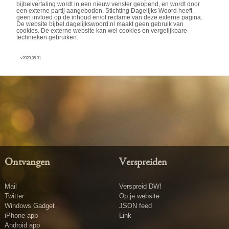
bijbelvertaling wordt in een nieuw venster geopend, en wordt door
een externe partij aangeboden. Stichting Dagelijks Woord heeft
geen invloed op de inhoud en/of reclame van deze externe pagina.
De website bijbel.dagelijkswoord.nl maakt geen gebruik van
cookies. De externe website kan wel cookies en vergelijkbare
technieken gebruiken.
v2023.05.31
Ontvangen
Verspreiden
Mail
Verspreid DW!
Twitter
Op je website
Windows Gadget
JSON feed
iPhone app
Link
Android app