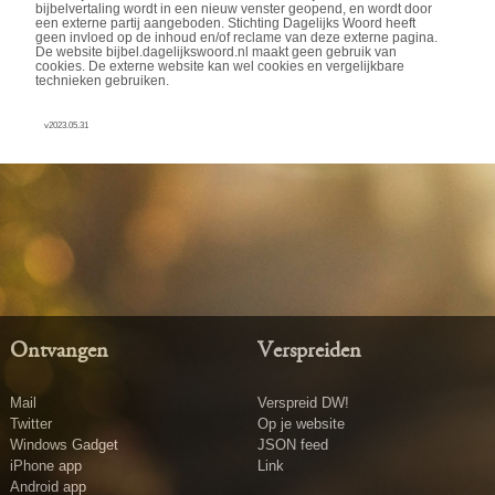
bijbelvertaling wordt in een nieuw venster geopend, en wordt door
een externe partij aangeboden. Stichting Dagelijks Woord heeft
geen invloed op de inhoud en/of reclame van deze externe pagina.
De website bijbel.dagelijkswoord.nl maakt geen gebruik van
cookies. De externe website kan wel cookies en vergelijkbare
technieken gebruiken.
v2023.05.31
Ontvangen
Verspreiden
Mail
Verspreid DW!
Twitter
Op je website
Windows Gadget
JSON feed
iPhone app
Link
Android app