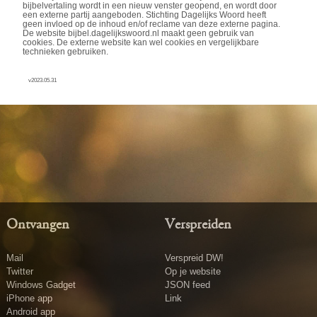
bijbelvertaling wordt in een nieuw venster geopend, en wordt door
een externe partij aangeboden. Stichting Dagelijks Woord heeft
geen invloed op de inhoud en/of reclame van deze externe pagina.
De website bijbel.dagelijkswoord.nl maakt geen gebruik van
cookies. De externe website kan wel cookies en vergelijkbare
technieken gebruiken.
v2023.05.31
Ontvangen
Verspreiden
Mail
Verspreid DW!
Twitter
Op je website
Windows Gadget
JSON feed
iPhone app
Link
Android app