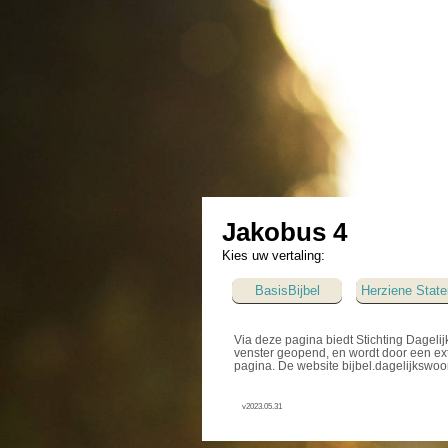
Jakobus 4
Kies uw vertaling:
BasisBijbel
Herziene State
Via deze pagina biedt Stichting Dagelij
venster geopend, en wordt door een ext
pagina. De website bijbel.dagelijkswoo
v2023.05.31