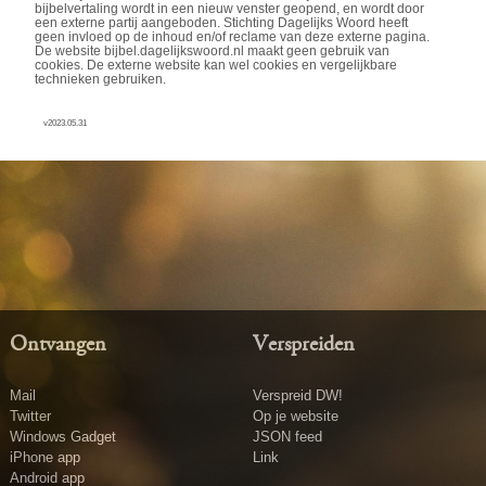
bijbelvertaling wordt in een nieuw venster geopend, en wordt door
een externe partij aangeboden. Stichting Dagelijks Woord heeft
geen invloed op de inhoud en/of reclame van deze externe pagina.
De website bijbel.dagelijkswoord.nl maakt geen gebruik van
cookies. De externe website kan wel cookies en vergelijkbare
technieken gebruiken.
v2023.05.31
Ontvangen
Verspreiden
Mail
Verspreid DW!
Twitter
Op je website
Windows Gadget
JSON feed
iPhone app
Link
Android app