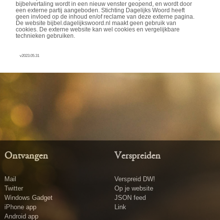
bijbelvertaling wordt in een nieuw venster geopend, en wordt door
een externe partij aangeboden. Stichting Dagelijks Woord heeft
geen invloed op de inhoud en/of reclame van deze externe pagina.
De website bijbel.dagelijkswoord.nl maakt geen gebruik van
cookies. De externe website kan wel cookies en vergelijkbare
technieken gebruiken.
v2023.05.31
Ontvangen
Verspreiden
Mail
Verspreid DW!
Twitter
Op je website
Windows Gadget
JSON feed
iPhone app
Link
Android app