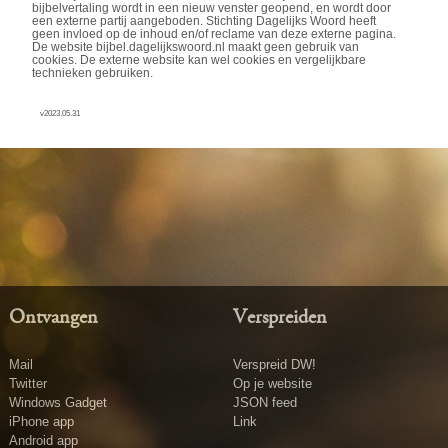
bijbelvertaling wordt in een nieuw venster geopend, en wordt door
een externe partij aangeboden. Stichting Dagelijks Woord heeft
geen invloed op de inhoud en/of reclame van deze externe pagina.
De website bijbel.dagelijkswoord.nl maakt geen gebruik van
cookies. De externe website kan wel cookies en vergelijkbare
technieken gebruiken.
v2023.05.31
Ontvangen
Verspreiden
Mail
Verspreid DW!
Twitter
Op je website
Windows Gadget
JSON feed
iPhone app
Link
Android app