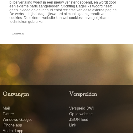
bijbelvertaling wordt in een nieuw venster geopend, en wordt door
een externe partij aangeboden. Stichting Dagelijks Woord heeft
geen invloed op de inhoud en/of reclame van deze externe pagina.
De website bijbel.dagelijkswoord.nl maakt geen gebruik van
cookies. De externe website kan wel cookies en vergelijkbare
technieken gebruiken.
v2023.05.31
Ontvangen
Verspreiden
Mail
Verspreid DW!
Twitter
Op je website
Windows Gadget
JSON feed
iPhone app
Link
Android app