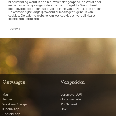
bijbelvertaling wordt in een nieuw venster geopend, en wordt door
een externe partij aangeboden. Stichting Dagelijks Woord heeft
geen invloed op de inhoud en/of reclame van deze externe pagina.
De website bijbel.dagelijkswoord.nl maakt geen gebruik van
cookies. De externe website kan wel cookies en vergelijkbare
technieken gebruiken.
v2023.05.31
Ontvangen
Verspreiden
Mail
Verspreid DW!
Twitter
Op je website
Windows Gadget
JSON feed
iPhone app
Link
Android app